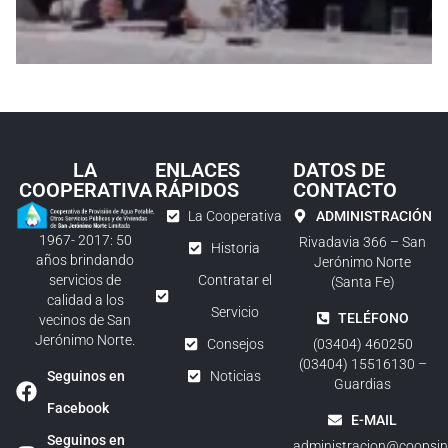
LA
ENLACES
DATOS DE
COOPERATIVA
RÁPIDOS
CONTACTO
La Cooperativa
ADMINISTRACIÓN
1967- 2017: 50
Rivadavia 366 – San
Historia
años brindando
Jerónimo Norte
servicios de
Contratar el
(Santa Fe)
calidad a los
Servicio
TELÉFONO
vecinos de San
Jerónimo Norte.
Consejos
(03404) 460250
(03404) 15516130 –
Seguinos en
Noticias
Guardias
Facebook
E-MAIL
Seguinos en
administracion@coopsjn